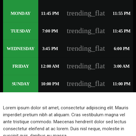
trending_flat
MONDAY
11:45 PM
11:55 PM
trending_flat
TUESDAY
7:00 PM
11:45 PM
trending_flat
WEDNESDAY
3:45 PM
6:00 PM
trending_flat
FRIDAY
12:00 AM
3:00 AM
trending_flat
SUNDAY
10:00 PM
11:00 PM
Lorem ipsum dolor sit amet, consectetur adipiscing elit. Mauris
imperdiet pretium nibh at aliquam. Cras vestibulum magna vel
ante tristique commodo. Maecenas hendrerit dolor sed lectus
consectetur eleifend at ac lorem. Duis nisl neque, molestie in
suscipit quis, dapibus eu massa.