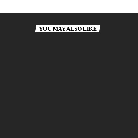
YOU MAY ALSO LIKE
DANCE
Secretly Yours
Secretly Yours