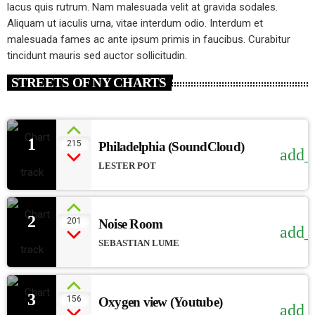
lacus quis rutrum. Nam malesuada velit at gravida sodales.
Aliquam ut iaculis urna, vitae interdum odio. Interdum et
malesuada fames ac ante ipsum primis in faucibus. Curabitur
tincidunt mauris sed auctor sollicitudin.
STREETS OF NY CHARTS
1
215
Philadelphia (SoundCloud)
add_
LESTER POT
2
201
Noise Room
add_
SEBASTIAN LUME
3
156
Oxygen view (Youtube)
add_