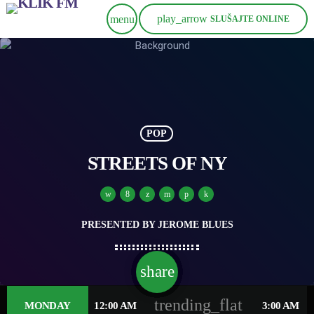
play_arrow
menu
SLUŠAJTE ONLINE
POP
STREETS OF NY
PRESENTED BY JEROME BLUES
share
email
1
trending_flat
MONDAY
12:00 AM
3:00 AM