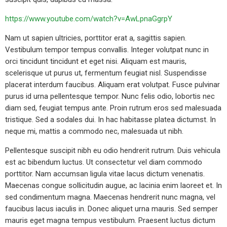
https://www.youtube.com/watch?v=AwLpnaGgrpY
Nam ut sapien ultricies, porttitor erat a, sagittis sapien.
Vestibulum tempor tempus convallis. Integer volutpat nunc in
orci tincidunt tincidunt et eget nisi. Aliquam est mauris,
scelerisque ut purus ut, fermentum feugiat nisl. Suspendisse
placerat interdum faucibus. Aliquam erat volutpat. Fusce pulvinar
purus id urna pellentesque tempor. Nunc felis odio, lobortis nec
diam sed, feugiat tempus ante. Proin rutrum eros sed malesuada
tristique. Sed a sodales dui. In hac habitasse platea dictumst. In
neque mi, mattis a commodo nec, malesuada ut nibh.
Pellentesque suscipit nibh eu odio hendrerit rutrum. Duis vehicula
est ac bibendum luctus. Ut consectetur vel diam commodo
porttitor. Nam accumsan ligula vitae lacus dictum venenatis.
Maecenas congue sollicitudin augue, ac lacinia enim laoreet et. In
sed condimentum magna. Maecenas hendrerit nunc magna, vel
faucibus lacus iaculis in. Donec aliquet urna mauris. Sed semper
mauris eget magna tempus vestibulum. Praesent luctus dictum