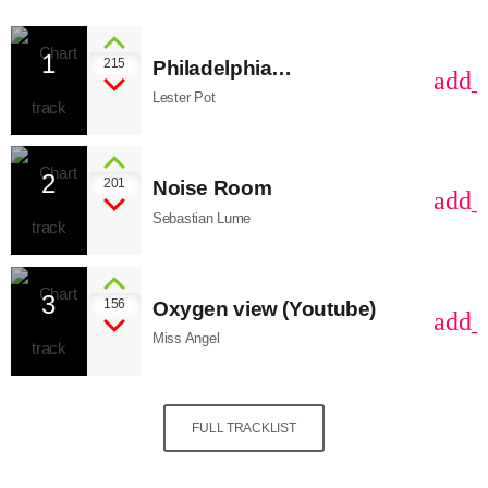
1
215
Philadelphia
add_
(SoundCloud)
Lester Pot
2
201
Noise Room
add_
Sebastian Lume
3
156
Oxygen view (Youtube)
add_
Miss Angel
FULL TRACKLIST