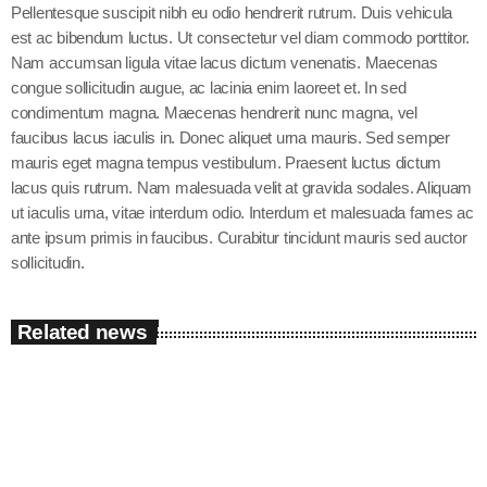
Pellentesque suscipit nibh eu odio hendrerit rutrum. Duis vehicula
est ac bibendum luctus. Ut consectetur vel diam commodo porttitor.
Nam accumsan ligula vitae lacus dictum venenatis. Maecenas
congue sollicitudin augue, ac lacinia enim laoreet et. In sed
condimentum magna. Maecenas hendrerit nunc magna, vel
faucibus lacus iaculis in. Donec aliquet urna mauris. Sed semper
mauris eget magna tempus vestibulum. Praesent luctus dictum
lacus quis rutrum. Nam malesuada velit at gravida sodales. Aliquam
ut iaculis urna, vitae interdum odio. Interdum et malesuada fames ac
ante ipsum primis in faucibus. Curabitur tincidunt mauris sed auctor
sollicitudin.
Related news
insert_link