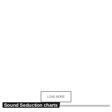
Electronic music
4 Questions About The Music Industry You
Should NOT Be Asking
today
March 27, 2020
312
29
16
LOAD MORE
Sound Seduction charts