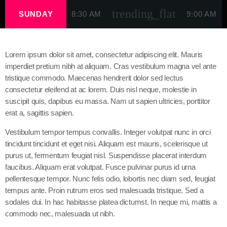
trending_flat
SUNDAY
8:30 AM
9:00 AM
Lorem ipsum dolor sit amet, consectetur adipiscing elit. Mauris
imperdiet pretium nibh at aliquam. Cras vestibulum magna vel ante
tristique commodo. Maecenas hendrerit dolor sed lectus
consectetur eleifend at ac lorem. Duis nisl neque, molestie in
suscipit quis, dapibus eu massa. Nam ut sapien ultricies, porttitor
erat a, sagittis sapien.
Vestibulum tempor tempus convallis. Integer volutpat nunc in orci
tincidunt tincidunt et eget nisi. Aliquam est mauris, scelerisque ut
purus ut, fermentum feugiat nisl. Suspendisse placerat interdum
faucibus. Aliquam erat volutpat. Fusce pulvinar purus id urna
pellentesque tempor. Nunc felis odio, lobortis nec diam sed, feugiat
tempus ante. Proin rutrum eros sed malesuada tristique. Sed a
sodales dui. In hac habitasse platea dictumst. In neque mi, mattis a
commodo nec, malesuada ut nibh.